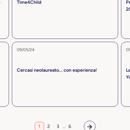
o
Time4Child
P
20
09/05/24
0
Cercasi neolaureato... con esperienza!
L
Y
1
2
3
...
6