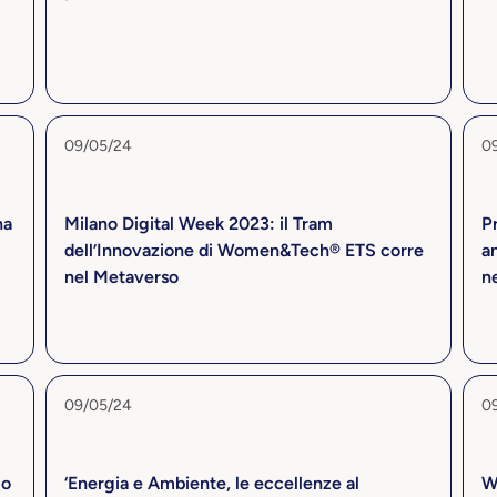
09/05/24
0
na
Milano Digital Week 2023: il Tram
P
dell’Innovazione di Women&Tech® ETS corre
an
nel Metaverso
ne
09/05/24
0
io
‘Energia e Ambiente, le eccellenze al
W