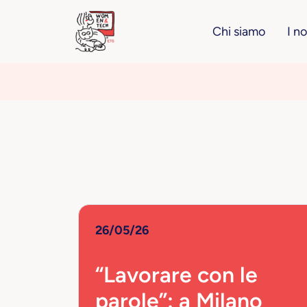
Chi siamo
I n
26/05/26
“Lavorare con le
parole”: a Milano