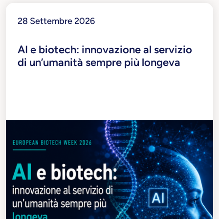
WEP
Young Ambassadors
Ready4future
T-Essere
T
28 Settembre 2026
AI e biotech: innovazione al servizio
di un’umanità sempre più longeva