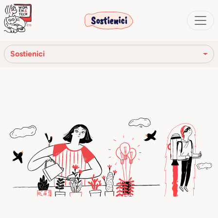
Sostienici
Sostienici
Associati
Sponsorizza un progetto
Fai una donazione
Dona il 5x1000