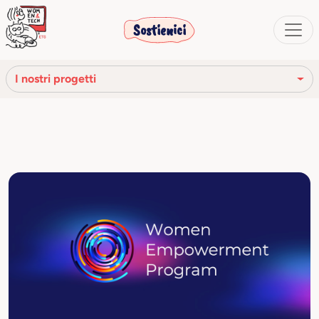
Sostienici
I nostri progetti
Ready4Future
T–Essere
Tram dell’Innovazione
WEP
Young Ambassadors
Donne nella scienza