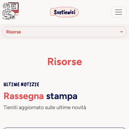
Sostienici
Risorse
Rassegna stampa
Risorse
Comunicati stampa
Video
ULTIME NOTIZIE
Rassegna
stampa
Tieniti aggiornato sulle ultime novità