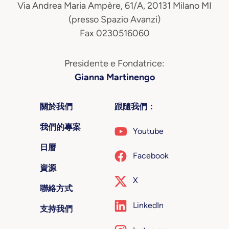
Via Andrea Maria Ampère, 61/A, 20131 Milano MI
(presso Spazio Avanzi)
Fax 0230516060
Presidente e Fondatrice:
Gianna Martinengo
關於我們
跟隨我們：
我們的專案
Youtube
日曆
Facebook
資源
X
聯絡方式
LinkedIn
支持我們