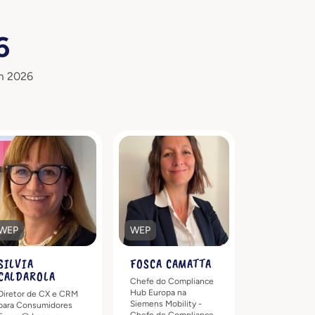
6
m 2026
Descubra mais
Descubra mais
WEP
WEP
SILVIA
FOSCA CAMATTA
CALDAROLA
Chefe do Compliance
Hub Europa na
Diretor de CX e CRM
Siemens Mobility -
para Consumidores
Chefe de Compliance