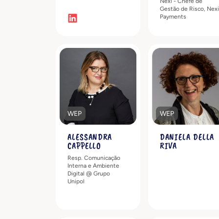
Nexi - Chefe de
Gestão de Risco, Nexi
Payments
Descubra mais
Descubra mai
WEP
WEP
ALESSANDRA
DANIELA DELLA
CAPPELLO
RIVA
Resp. Comunicação
Interna e Ambiente
Digital @ Grupo
Unipol