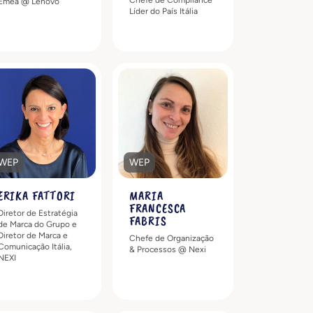
Emea @ Lenovo
Líder do País Itália
Descubra mais
Descubra mais
WEP
WEP
ERIKA FATTORI
MARIA
FRANCESCA
Diretor de Estratégia
FABRIS
de Marca do Grupo e
Diretor de Marca e
Chefe de Organização
Comunicação Itália,
& Processos @ Nexi
NEXI