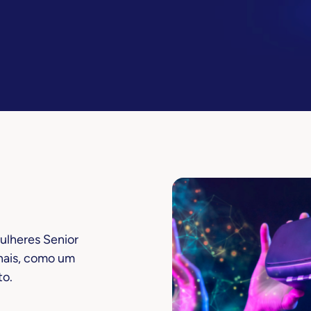
lheres Senior
nais, como um
to.