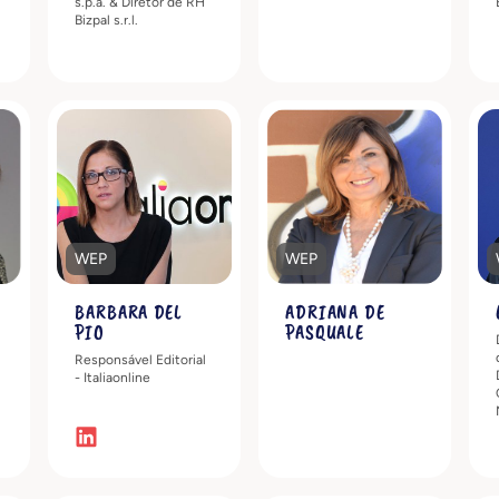
s.p.a. & Diretor de RH
Bizpal s.r.l.
s
Descubra mais
Descubra mais
WEP
WEP
BARBARA DEL
ADRIANA DE
PIO
PASQUALE
Responsável Editorial
- Italiaonline