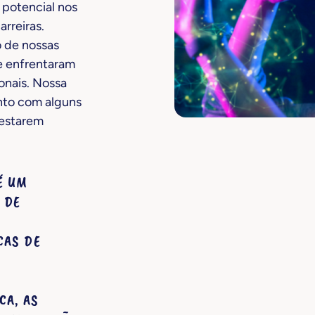
 potencial nos
rreiras.
 de nossas
e enfrentaram
onais. Nossa
unto com alguns
 estarem
É UM
 DE
CAS DE
CA, AS