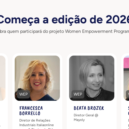
Começa a edição de 202
bra quem participará do projeto Women Empowerment Progra
s
Descubra mais
Descubra mais
WEP
WEP
FRANCESCA
BEATA BROZEK
BORRELLO
Diretor Geral @
Mayoly
Diretor de Relações
,
Industriais Italiaonline