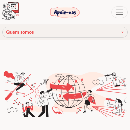
Apoie-nos
Quem somos
Nossa missão
Nossa história
Os órgãos sociais
Código de Ética
Nossa rede
Nossa comunidade