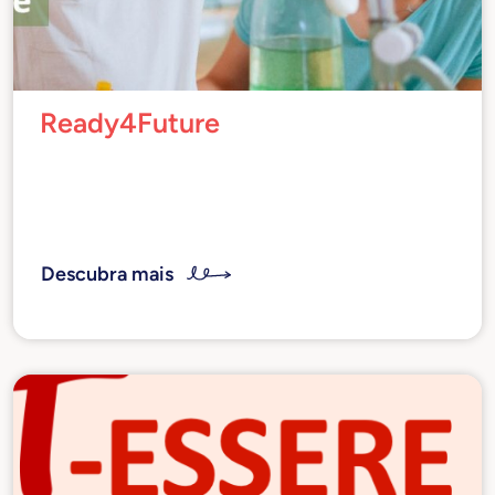
Tecnovisionárias
Ready4Future
Um projeto de inovação social para guiar as
novas gerações entre as profissões e os ofícios
do futuro
Descubra mais