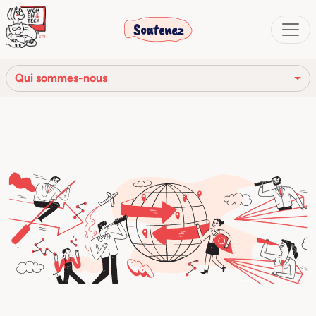
Soutenez
Qui sommes-nous
Notre mission
Notre histoire
Notre réseau
Notre communauté
Les organes sociaux
Code Éthique