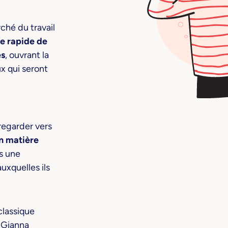
ché du travail
e rapide de
es
, ouvrant la
x qui seront
 regarder vers
en matière
s une
uxquelles ils
classique
e Gianna