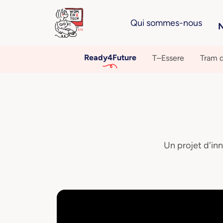
Qui sommes-nous
N
Ready4Future
T–Essere
Tram d
Un projet d'inn