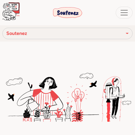
Soutenez
Soutenez
Associés
Sponsoriser un projet
Faites un don
Faites un don de 5x1000