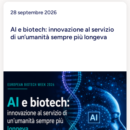
WEP
Young Ambassadors
Ready4future
T-Essere
T
28 septembre 2026
AI e biotech: innovazione al servizio
di un’umanità sempre più longeva