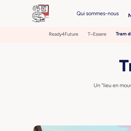
Qui sommes-nous
N
Tram d
Ready4Future
T–Essere
T
Un "lieu en mou