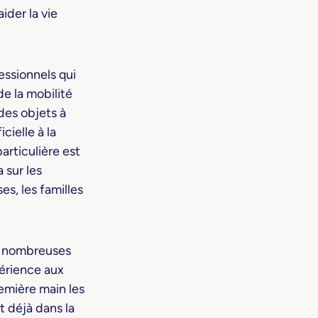
der la vie
essionnels qui
de la mobilité
 des objets à
icielle à la
articulière est
 sur les
es, les familles
de nombreuses
périence aux
emière main les
 déjà dans la