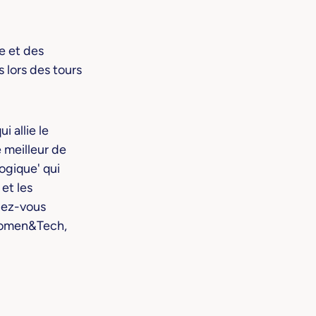
 et des
 lors des tours
 allie le
e meilleur de
logique' qui
 et les
dez-vous
 Women&Tech,