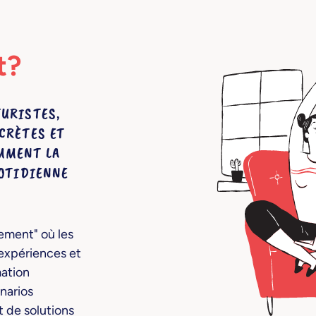
t?
URISTES,
CRÈTES ET
MMENT LA
UOTIDIENNE
vement" où les
expériences et
mation
narios
t de solutions