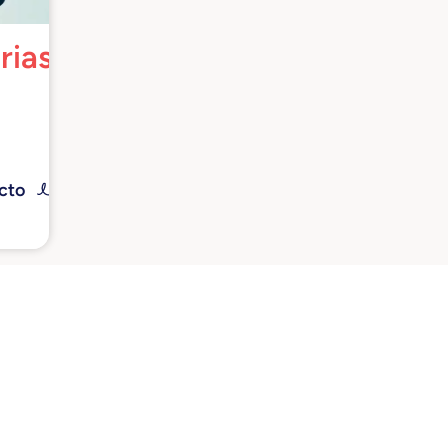
rias
han
n,
o
ecto
en
la