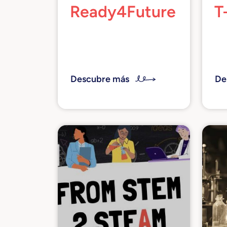
Ready4Future
T
Un proyecto de
Red
innovación social para
guiar a las nuevas
generaciones entre las
Descubre más
De
profesiones y oficios del
futuro