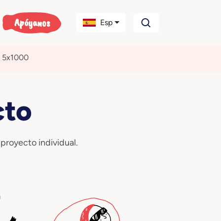
Apóyanos
Esp
l 5x1000
cto
 proyecto individual.