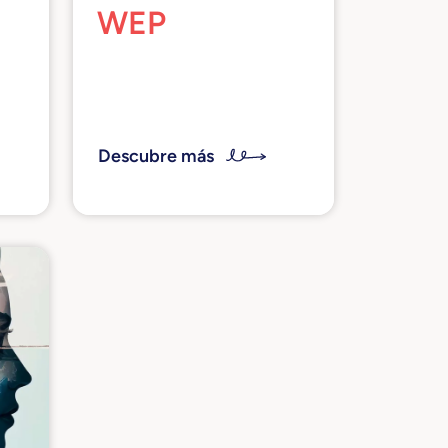
WEP
Queremos apoyar a las
jóvenes mujeres de alto
potencial mediante el
intercambio de nuestras
Descubre más
experiencias como
gerentes exitosas