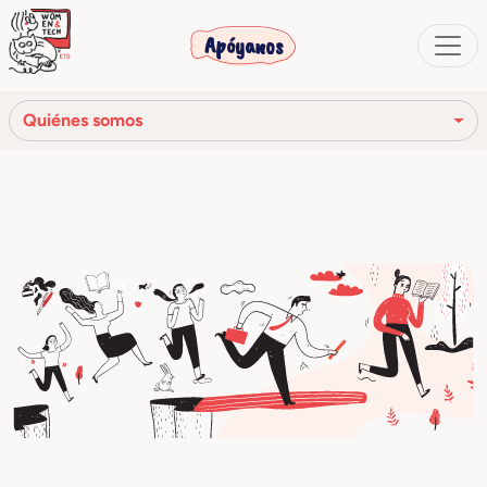
Apóyanos
Quiénes somos
Nuestra misión
Nuestra historia
Los órganos sociales
Código Ético
Nuestra red
Nuestra comunidad