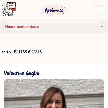
Apoie-nos
Nossa comunidade
Nossa missão
VOLTAR À LISTA
Nossa história
Os órgãos sociais
Valentina Goglio
Código de Ética
Nossa rede
Nossa comunidade