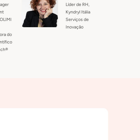
ager
Líder de RH,
nt
Kyndryl Itália
OLIMI
Serviços de
Inovação
ora do
tífico
ch®