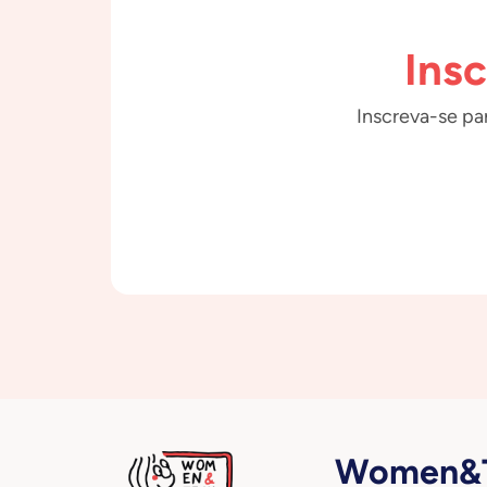
Ins
Inscreva-se par
Women&T