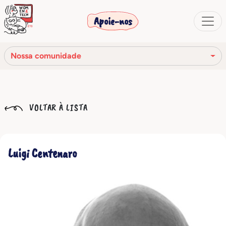
Apoie-nos
Nossa comunidade
Nossa missão
VOLTAR À LISTA
Nossa história
Os órgãos sociais
Luigi Centenaro
Código de Ética
Nossa rede
Nossa comunidade