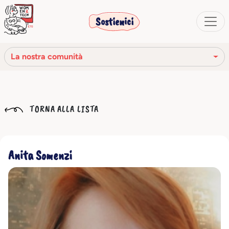
Sostienici
La nostra comunità
La nostra missione
TORNA ALLA LISTA
La nostra storia
Gli organi sociali
Anita Somenzi
Codice Etico
Il nostro network
La nostra comunità