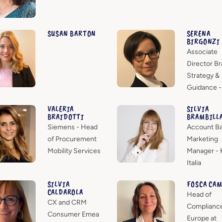
SUSAN BARTON
SERENA
BIRGONZI
Associate
Director B
Strategy &
Guidance -
VALERIA
SILVIA
BRAIDOTTI
BRAMBILL
Siemens - Head
Account B
of Procurement
Marketing
Mobility Services
Manager - 
Italia
SILVIA
FOSCA CA
CALDAROLA
Head of
CX and CRM
Complianc
Consumer Emea
Europe at