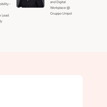
and Digital
ility -
Workplace @
Gruppo Unipol
e Lead
ly