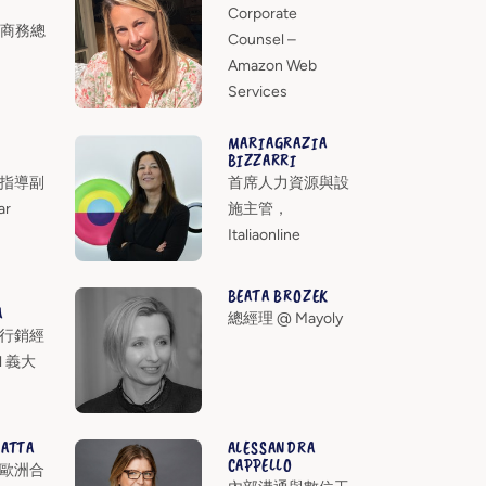
Corporate
國際商務總
Counsel –
Amazon Web
Services
MARIAGRAZIA
BIZZARRI
指導副
首席人力資源與設
ar
施主管，
Italiaonline
BEATA BROZEK
A
總經理 @ Mayoly
行銷經
yl 義大
MATTA
ALESSANDRA
CAPPELLO
歐洲合