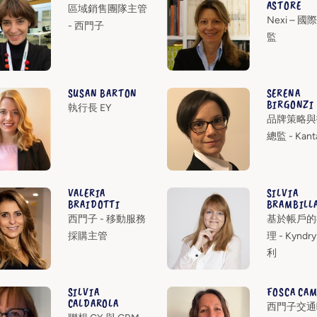
ASTORE
區域銷售團隊主管
Nexi – 
- 西門子
監
SUSAN BARTON
SERENA
BIRGONZI
執行長 EY
品牌策略與
總監 - Kant
VALERIA
SILVIA
BRAIDOTTI
BRAMBILL
西門子 - 移動服務
基於帳戶的
採購主管
理 - Kyndr
利
SILVIA
FOSCA CA
CALDAROLA
西門子交通