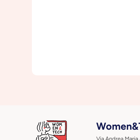
Women&T
Via Andrea Maria