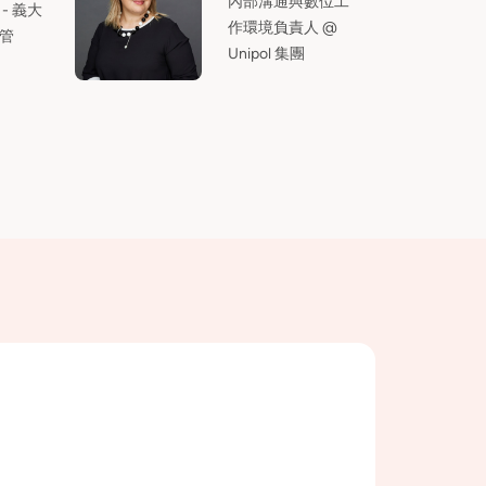
內部溝通與數位工
- 義大
作環境負責人 @
管
Unipol 集團