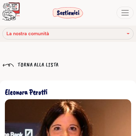
Sostienici
La nostra comunità
La nostra missione
TORNA ALLA LISTA
La nostra storia
Gli organi sociali
Eleonora Perotti
Codice Etico
Il nostro network
La nostra comunità