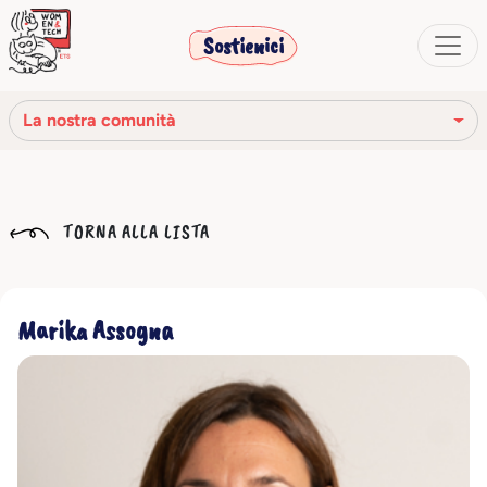
Sostienici
La nostra comunità
La nostra missione
TORNA ALLA LISTA
La nostra storia
Gli organi sociali
Marika Assogna
Codice Etico
Il nostro network
La nostra comunità