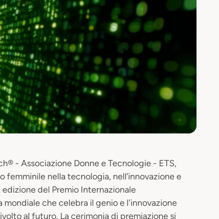
h® - Associazione Donne e Tecnologie - ETS,
o femminile nella tecnologia, nell’innovazione e
IX edizione del Premio Internazionale
a mondiale che celebra il genio e l'innovazione
volto al futuro. La cerimonia di premiazione si