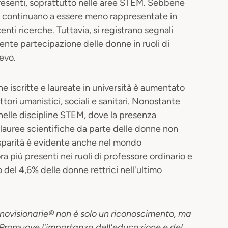
presenti, soprattutto nelle aree STEM. Sebbene
ne continuano a essere meno rappresentate in
ti ricerche. Tuttavia, si registrano segnali
nte partecipazione delle donne in ruoli di
ievo.
nne iscritte e laureate in università è aumentato
ttori umanistici, sociali e sanitari. Nonostante
à nelle discipline STEM, dove la presenza
 lauree scientifiche da parte delle donne non
isparità è evidente anche nel mondo
 più presenti nei ruoli di professore ordinario e
del 4,6% delle donne rettrici nell'ultimo
cnovisionarie® non è solo un riconoscimento, ma
. Promuove l'importanza dell'educazione e del