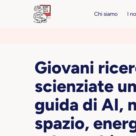
Chi siamo
I n
Giovani ricer
scienziate un
guida di AI, 
spazio, ener