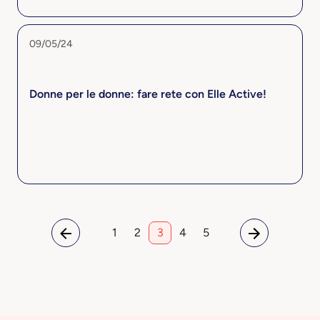
09/05/24
Donne per le donne: fare rete con Elle Active!
1
2
3
4
5