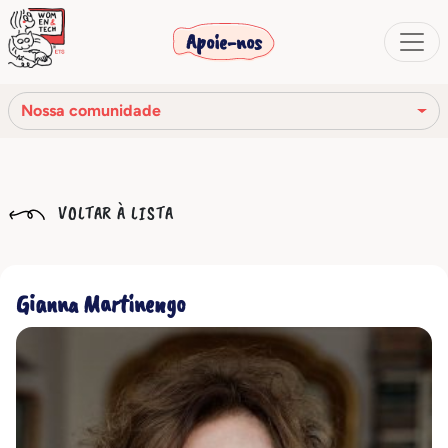
Apoie-nos
Nossa comunidade
Nossa missão
VOLTAR À LISTA
Nossa história
Os órgãos sociais
Gianna Martinengo
Código de Ética
Nossa rede
Nossa comunidade