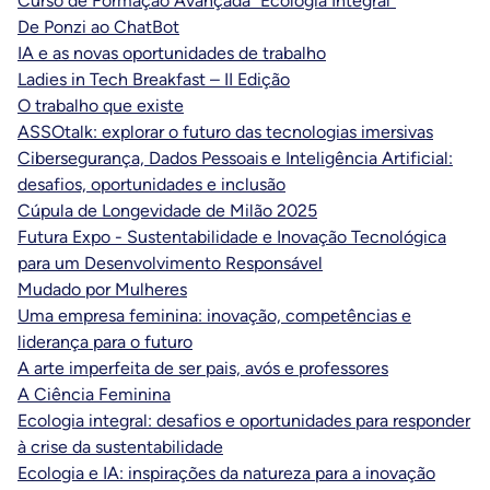
Curso de Formação Avançada "Ecologia Integral"
De Ponzi ao ChatBot
IA e as novas oportunidades de trabalho
Ladies in Tech Breakfast – II Edição
O trabalho que existe
ASSOtalk: explorar o futuro das tecnologias imersivas
Cibersegurança, Dados Pessoais e Inteligência Artificial:
desafios, oportunidades e inclusão
Cúpula de Longevidade de Milão 2025
Futura Expo - Sustentabilidade e Inovação Tecnológica
para um Desenvolvimento Responsável
Mudado por Mulheres
Uma empresa feminina: inovação, competências e
liderança para o futuro
A arte imperfeita de ser pais, avós e professores
A Ciência Feminina
Ecologia integral: desafios e oportunidades para responder
à crise da sustentabilidade
Ecologia e IA: inspirações da natureza para a inovação