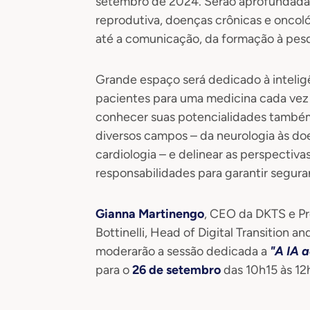
setembro de 2024. Serão aprofundadas
reprodutiva, doenças crônicas e oncol
até a comunicação, da formação à pesq
Grande espaço será dedicado à inteligên
pacientes para uma medicina cada vez 
conhecer suas potencialidades também 
diversos campos – da neurologia às doe
cardiologia – e delinear as perspectiva
responsabilidades para garantir segur
Gianna Martinengo
, CEO da DKTS e P
Bottinelli, Head of Digital Transition 
moderarão a sessão dedicada a
"A IA 
para o
26 de setembro
das 10h15 às 12