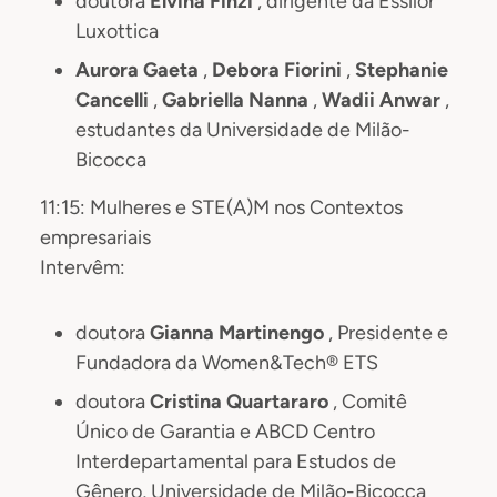
doutora
Elvina Finzi
, dirigente da Essilor
Luxottica
Aurora Gaeta
,
Debora Fiorini
,
Stephanie
Cancelli
,
Gabriella Nanna
,
Wadii Anwar
,
estudantes da Universidade de Milão-
Bicocca
11:15: Mulheres e STE(A)M nos Contextos
empresariais
Intervêm:
doutora
Gianna Martinengo
, Presidente e
Fundadora da Women&Tech® ETS
doutora
Cristina Quartararo
, Comitê
Único de Garantia e ABCD Centro
Interdepartamental para Estudos de
Gênero, Universidade de Milão-Bicocca