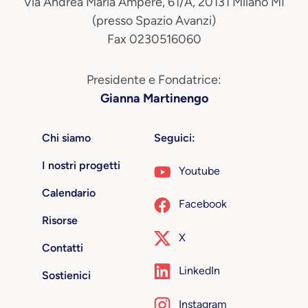
Via Andrea Maria Ampère, 61/A, 20131 Milano MI
(presso Spazio Avanzi)
Fax 0230516060
Presidente e Fondatrice:
Gianna Martinengo
Chi siamo
Seguici:
I nostri progetti
Youtube
Calendario
Facebook
Risorse
X
Contatti
LinkedIn
Sostienici
Instagram