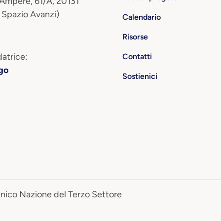
 Ampère, 61/A, 20131
 Spazio Avanzi)
Calendario
Risorse
atrice:
Contatti
go
Sostienici
Unico Nazione del Terzo Settore