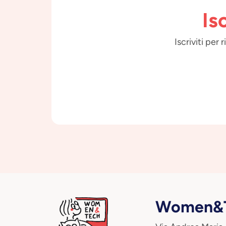
Is
Iscriviti per
Women&T