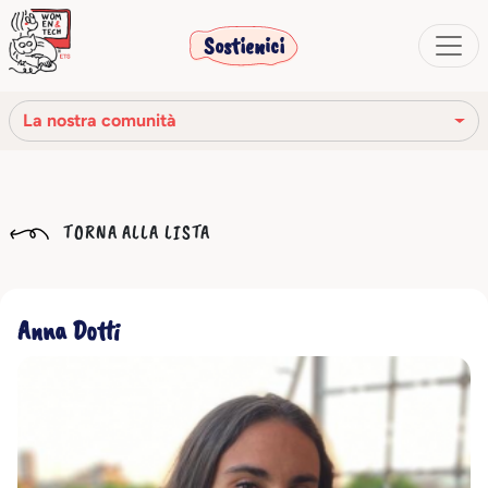
Sostienici
La nostra comunità
La nostra missione
TORNA ALLA LISTA
La nostra storia
Gli organi sociali
Anna Dotti
Codice Etico
Il nostro network
La nostra comunità