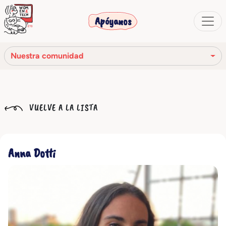
Apóyanos
Nuestra comunidad
Nuestra misión
VUELVE A LA LISTA
Nuestra historia
Los órganos sociales
Anna Dotti
Código Ético
Nuestra red
Nuestra comunidad