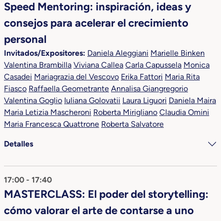
Speed Mentoring: inspiración, ideas y
consejos para acelerar el crecimiento
personal
Invitados/Expositores:
Daniela Aleggiani
Marielle Binken
Valentina Brambilla
Viviana Callea
Carla Capussela
Monica
Casadei
Mariagrazia del Vescovo
Erika Fattori
Maria Rita
Fiasco
Raffaella Geometrante
Annalisa Giangregorio
Valentina Goglio
Iuliana Golovatii
Laura Liguori
Daniela Maira
Maria Letizia Mascheroni
Roberta Mirigliano
Claudia Omini
Maria Francesca Quattrone
Roberta Salvatore
Detalles
17:00 - 17:40
MASTERCLASS: El poder del storytelling:
cómo valorar el arte de contarse a uno