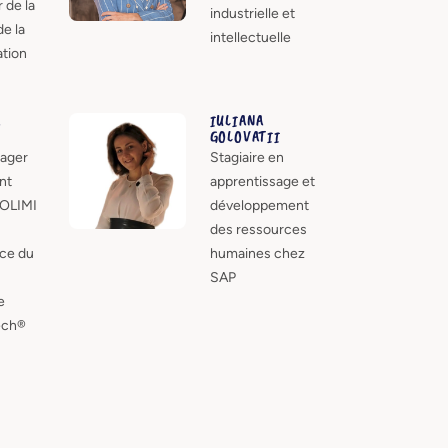
 de la
industrielle et
e la
intellectuelle
tion
A
IULIANA
GOLOVATII
ager
Stagiaire en
nt
apprentissage et
OLIMI
développement
des ressources
ice du
humaines chez
SAP
e
ch®