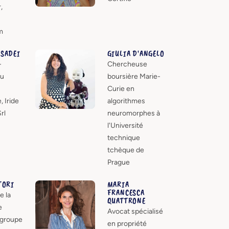
,
m
SADEI
GIULIA D'ANGELO
-
Chercheuse
du
boursière Marie-
Curie en
, Iride
algorithmes
rl
neuromorphes à
l'Université
technique
tchèque de
Prague
TORI
MARIA
FRANCESCA
e la
QUATTRONE
e
Avocat spécialisé
 groupe
en propriété