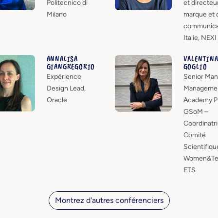
Politecnico di
et directeur
Milano
marque et d
communica
Italie, NEXI
ANNALISA
VALENTIN
GIANGREGORIO
GOGLIO
Expérience
Senior Man
Design Lead,
Manageme
Oracle
Academy P
GSoM –
Coordinatr
Comité
Scientifiqu
Women&Te
ETS
Montrez d'autres conférenciers