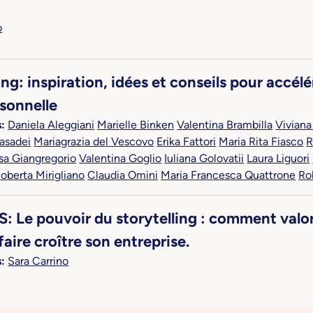
o
g: inspiration, idées et conseils pour accélé
sonnelle
:
Daniela Aleggiani
Marielle Binken
Valentina Brambilla
Viviana
asadei
Mariagrazia del Vescovo
Erika Fattori
Maria Rita Fiasco
R
sa Giangregorio
Valentina Goglio
Iuliana Golovatii
Laura Liguori
oberta Mirigliano
Claudia Omini
Maria Francesca Quattrone
Ro
e pouvoir du storytelling : comment valoris
aire croître son entreprise.
:
Sara Carrino