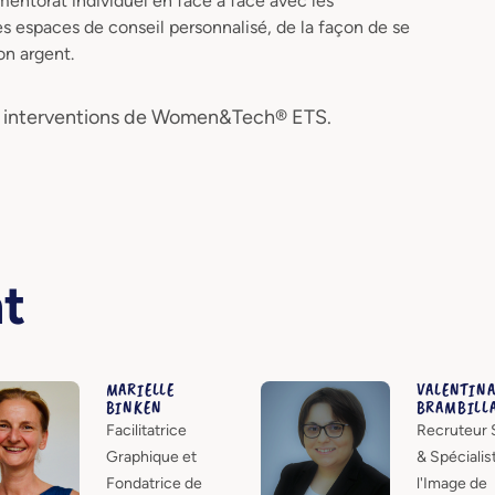
 mentorat individuel en face à face avec les
es espaces de conseil personnalisé, de la façon de se
on argent.
es interventions de Women&Tech® ETS.
nt
MARIELLE
VALENTIN
BINKEN
BRAMBILL
Facilitatrice
Recruteur 
Graphique et
& Spécialis
Fondatrice de
l'Image de