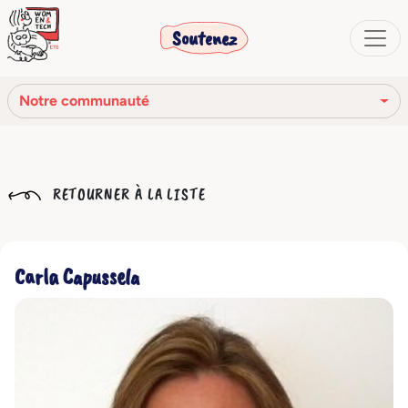
Soutenez
Notre communauté
Notre mission
RETOURNER À LA LISTE
Notre histoire
Notre réseau
Carla Capussela
Notre communauté
Les organes sociaux
Code Éthique