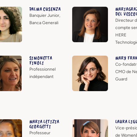
PALMA CUSENZA
MARIAGRA
DEL VESCO
Banquier Junior,
Directeur 
Banca Generali
compte sen
HERE
Technologi
SIMONETTA
MARY FRA
FINOLI
Co-fondatr
Professionnel
CMO de Ne
indépendant
Guard
MARIA LETIZIA
LAURA LIG
GIORGETTI
Vice-prési
Professeur
de Women