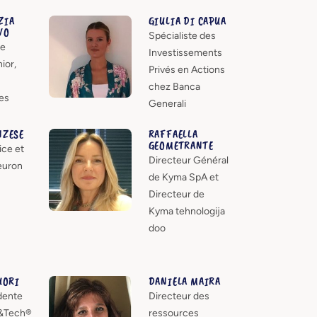
ZIA
GIULIA DI CAPUA
VO
Spécialiste des
de
Investissements
ior,
Privés en Actions
chez Banca
es
Generali
NZESE
RAFFAELLA
GEOMETRANTE
ice et
Directeur Général
uron
de Kyma SpA et
Directeur de
Kyma tehnologija
doo
UORI
DANIELA MAIRA
dente
Directeur des
&Tech®
ressources