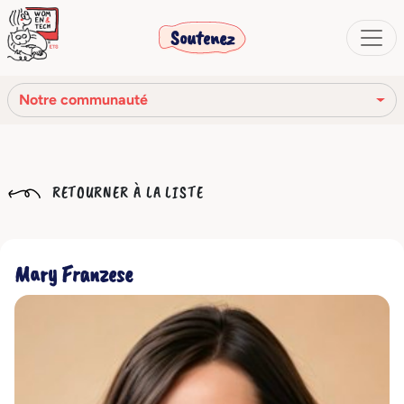
Soutenez
Notre communauté
Notre mission
RETOURNER À LA LISTE
Notre histoire
Notre réseau
Mary Franzese
Notre communauté
Les organes sociaux
Code Éthique