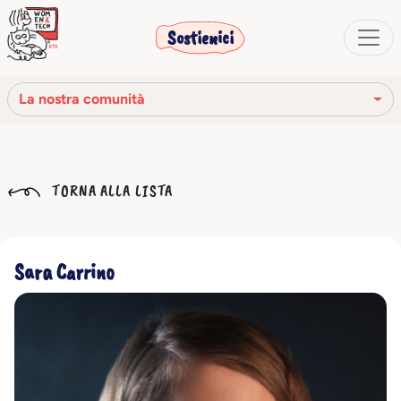
Sostienici
La nostra comunità
La nostra missione
TORNA ALLA LISTA
La nostra storia
Gli organi sociali
Sara Carrino
Codice Etico
Il nostro network
La nostra comunità