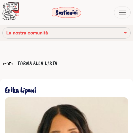
Sostienici
La nostra comunità
La nostra missione
TORNA ALLA LISTA
La nostra storia
Gli organi sociali
Erika Lipani
Codice Etico
Il nostro network
La nostra comunità