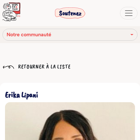
Soutenez
Notre communauté
Notre mission
RETOURNER À LA LISTE
Notre histoire
Notre réseau
Erika Lipani
Notre communauté
Les organes sociaux
Code Éthique