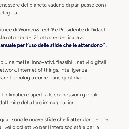
enessere del pianeta vadano di pari passo con i
nologica.
atrice di Women&Tech® e Presidente di Didael
ola rotonda del 21 ottobre dedicata a
ale per l’uso delle sfide che le attendono”
.
iù ne metta: innovativi, flessibili, nativi digitali
network, internet of things, intelligenza
ticare tecnologia come pane quotidiano.
ti climatici e aperti alle connessioni globali,
 dal limite della loro immaginazione.
 quali sono le nuove sfide che li attendono e che
vello collettivo per l’intera società e per la