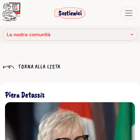
Sostienici
La nostra comunità
La nostra missione
TORNA ALLA LISTA
La nostra storia
Gli organi sociali
Piera Detassis
Codice Etico
Il nostro network
La nostra comunità