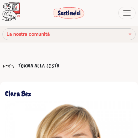
Sostienici
La nostra comunità
La nostra missione
TORNA ALLA LISTA
La nostra storia
Gli organi sociali
Clara Bez
Codice Etico
Il nostro network
La nostra comunità