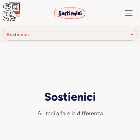
Sostienici
Sostienici
Associati
Sponsorizza un progetto
Fai una donazione
Sostienici
Dona il 5x1000
Aiutaci a fare la differenza