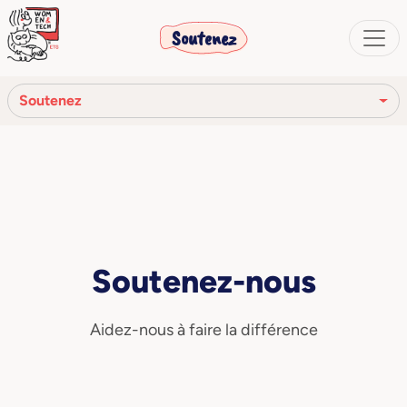
Soutenez
Soutenez
Associés
Sponsoriser un projet
Faites un don
Soutenez-nous
Faites un don de 5x1000
Aidez-nous à faire la différence