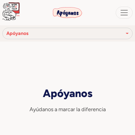
Apóyanos
Apóyanos
Asóciate
Patrocina un proyecto
Haz una donación
Apóyanos
Dona el 5x1000
Ayúdanos a marcar la diferencia