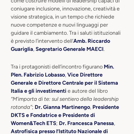
come costruire modelli di leadership capaci di
coniugare inclusione, innovazione, creatività e
visione strategica, in un tempo che richiede
nuove competenze e nuovi linguaggi per
guidare il cambiamento. Tra i saluti istituzionali
è previsto l’intervento dell’
Amb. Riccardo
Guariglia
,
Segretario Generale MAECI
.
Tra i protagonisti dell’incontro figurano
Min.
Plen. Fabrizio Lobasso
,
Vice Direttore
Generale e Direttore Centrale per il Sistema
Italia e gli investimenti
e autore del libro
“M’importa di te: sul sentiero della leadership
rotonda”
;
Dr. Gianna Martinengo
,
Presidente
DKTS e Fondatrice e Presidente di
Women&Tech ETS
;
Dr. Francesca Panessa
,
Astrofisica presso l’Istituto Nazionale di