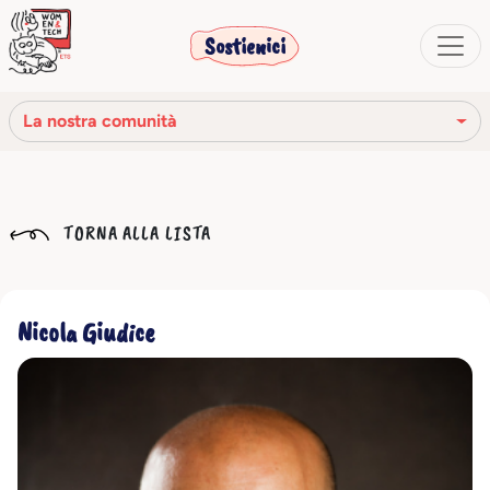
Sostienici
La nostra comunità
La nostra missione
TORNA ALLA LISTA
La nostra storia
Gli organi sociali
Nicola Giudice
Codice Etico
Il nostro network
La nostra comunità