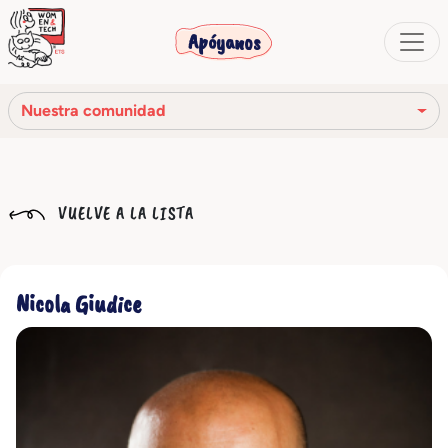
Apóyanos
Nuestra comunidad
Nuestra misión
VUELVE A LA LISTA
Nuestra historia
Los órganos sociales
Nicola Giudice
Código Ético
Nuestra red
Nuestra comunidad